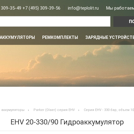
 309-35-49 +7 (495) 309-39-56
info@teplolit.ru
Мы работаем 
АККУМУЛЯТОРЫ
РЕМКОМПЛЕКТЫ
ЗАРЯДНЫЕ УСТРОЙСТ
 аккумуляторы
Parker (Olaer) серия EHV
Серия EHV - 330 бар, объем 10 
EHV 20-330/90 Гидроаккумулятор