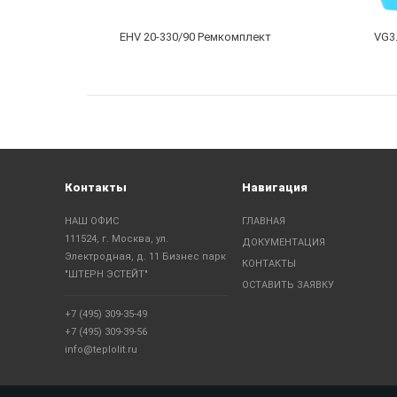
EHV 20-330/90 Ремкомплект
VG3.
Контакты
Навигация
НАШ ОФИС
ГЛАВНАЯ
111524, г. Москва, ул.
ДОКУМЕНТАЦИЯ
Электродная, д. 11 Бизнес парк
КОНТАКТЫ
"ШТЕРН ЭСТЕЙТ"
ОСТАВИТЬ ЗАЯВКУ
+7 (495) 309-35-49
+7 (495) 309-39-56
info@teplolit.ru