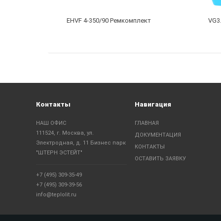
EHVF 4-350/90 Ремкомплект
VG3.
Контакты
Навигация
НАШ ОФИС
ГЛАВНАЯ
111524, г. Москва, ул.
ДОКУМЕНТАЦИЯ
Электродная, д. 11 Бизнес парк
КОНТАКТЫ
"ШТЕРН ЭСТЕЙТ"
ОСТАВИТЬ ЗАЯВКУ
+7 (495) 309-35-49
+7 (495) 309-39-56
info@teplolit.ru