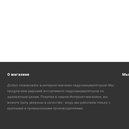
О магазине
Мы 
Добро пожаловать в интернет-магазин гидроаккумуляторов! Мы
предлагаем широкий ассортимент гидроаккумуляторов по
адекватным ценам. Покупая в нашем Интернет-магазине, вы
можете быть уверены в качестве - ведь мы работаем только с
крупными и проверенными производителями.