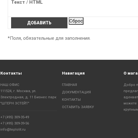
Текст
/
HTML
*
Поля, обязательные для заполнения.
Контакты
Навигация
О мага
НАШ ОФИС
ГЛАВНАЯ
Добро п
111524, г. Москва, ул.
предлаг
ДОКУМЕНТАЦИЯ
Электродная, д. 11 Бизнес парк
адекват
КОНТАКТЫ
"ШТЕРН ЭСТЕЙТ"
можете 
ОСТАВИТЬ ЗАЯВКУ
крупным
+7 (495) 309-35-49
+7 (495) 309-39-56
info@teplolit.ru